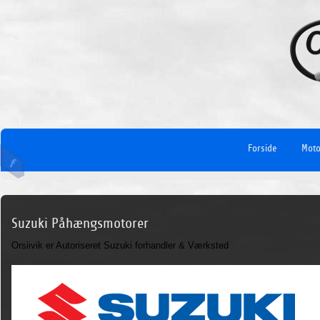
Forside
Moto
Suzuki Påhængsmotorer
Orsiivik er Autoriseret Suzuki forhandler & Værksted