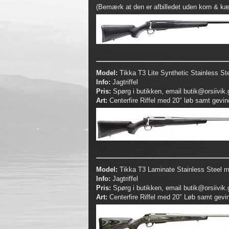
(Bemærk at den er afbilledet uden korn & kæ
Model:
Tikka T3 Lite Synthetic Stainless S
Info:
Jagtriffel
Pris:
Spørg i butikken, email butik@orsiivik.gl
Art:
Centerfire Riffel med 20″ løb samt gevi
Model:
Tikka T3 Laminate Stainless Steel 
Info:
Jagtriffel
Pris:
Spørg i butikken, email butik@orsiivik.gl
Art:
Centerfire Riffel med 20″ Løb samt gev