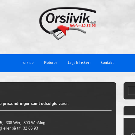
Forside
Motorer
Jagt & Fiskeri
Kontakt
e prisændringer samt udsolgte varer.
×55, .308 Win, 300 WinMag
 eller på tlf. 32 83 93
Vi