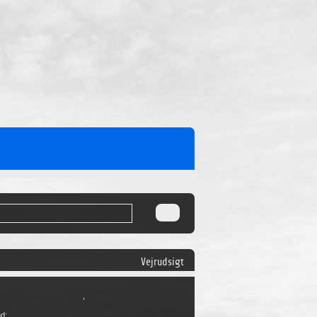
Vejrudsigt
,
nd: