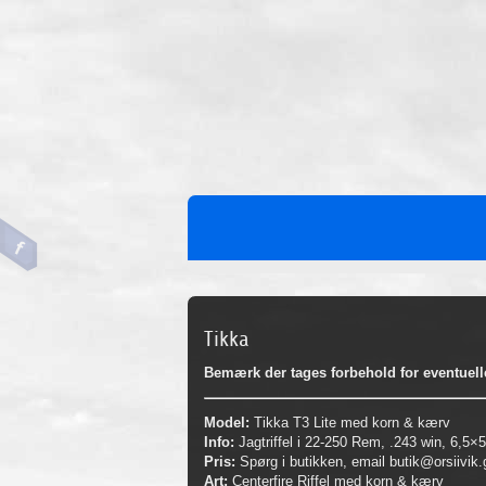
Tikka
Bemærk der tages forbehold for eventuell
Model:
Tikka T3 Lite med korn & kærv
Info:
Jagtriffel i 22-250 Rem, .243 win, 6,5
Pris:
Spørg i butikken, email butik@orsiivik.gl
Art:
Centerfire Riffel med korn & kærv