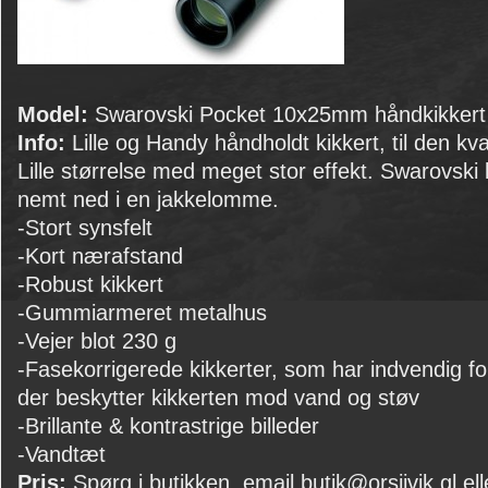
Model:
Swarovski Pocket 10x25mm håndkikkert
Info:
Lille og Handy håndholdt kikkert, til den kva
Lille størrelse med meget stor effekt. Swarovski
nemt ned i en jakkelomme.
-Stort synsfelt
-Kort nærafstand
-Robust kikkert
-Gummiarmeret metalhus
-Vejer blot 230 g
-Fasekorrigerede kikkerter, som har indvendig 
der beskytter kikkerten mod vand og støv
-Brillante & kontrastrige billeder
-Vandtæt
Pris:
Spørg i butikken, email butik@orsiivik.gl ell